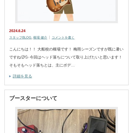
2024.6.24
スタッフBLOG
,
榧場 健介
コメントを書く
こんにちは！！ 大船校の榧場です！ 梅雨シーズンですが既に暑い
ですね🥵💦 今回はヘッド落ちについて取り上げたいと思います！
そもそもヘッド落ちとは、主にボデ…
詳細を見る
ブースターについて