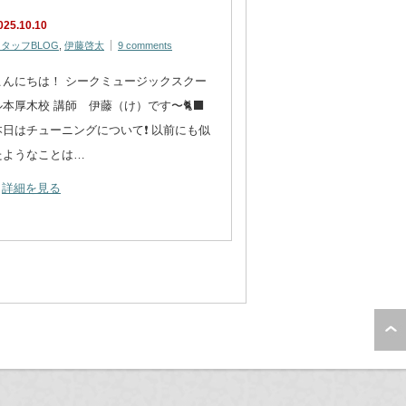
025.10.10
タッフBLOG
,
伊藤啓太
9 comments
こんにちは！ シークミュージックスクー
ル本厚木校 講師 伊藤（け）です〜🐈‍⬛
本日はチューニングについて❗️ 以前にも似
たようなことは…
詳細を見る