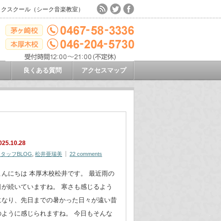
ックスクール（シーク音楽教室）
良くある質問
アクセスマップ
025.10.28
タッフBLOG
,
松井亜瑞美
22 comments
こんにちは 本厚木校松井です。 最近雨の
日が続いていますね。 寒さも感じるよう
になり、先日までの暑かった日々が遠い昔
のように感じられますね。 今日もそんな