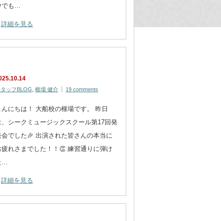
中でも…
詳細を見る
025.10.14
タッフBLOG
,
榧場 健介
19 comments
こんにちは！ 大船校の榧場です。 昨日
は、シークミュージックスクール第17回発
表会でした🎉 出演された皆さんの本当に
お疲れさまでした！！👏 練習通りに弾け
た…
詳細を見る