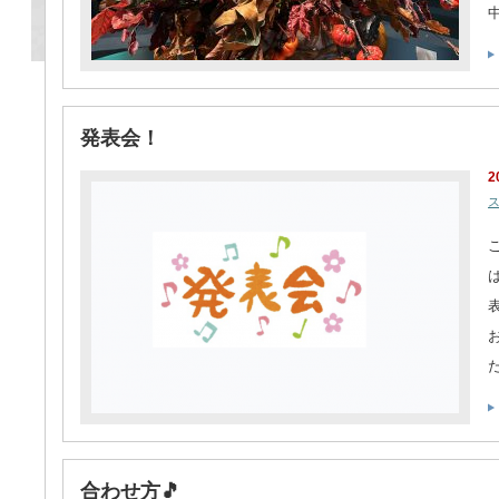
発表会！
2
ス
合わせ方🎵