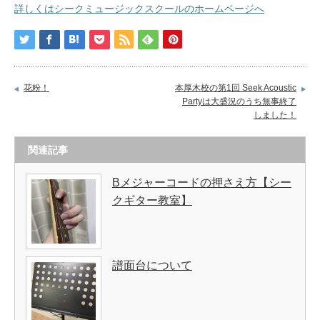
詳しくはシークミュージックスクールのホームページへ
花粉！
本厚木校の第1回 Seek Acoustic
Partyは大盛況のうち無事終了
しました！
関連記事
Bメジャーコードの押さえ方【シー
クギター教室】
譜面台について