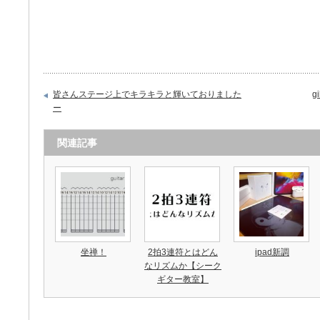
皆さんステージ上でキラキラと輝いておりました
g
ー
関連記事
坐禅！
2拍3連符とはどん
ipad新調
なリズムか【シーク
ギター教室】