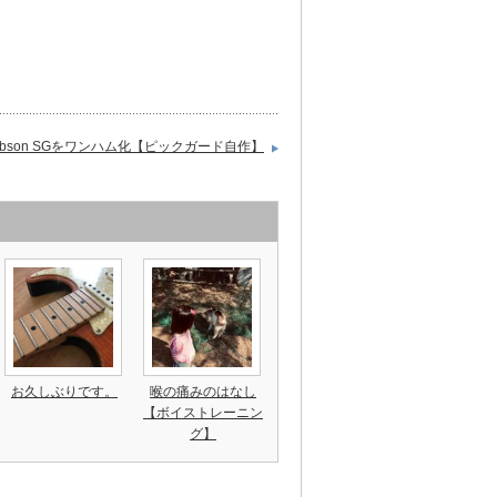
ibson SGをワンハム化【ピックガード自作】
お久しぶりです。
喉の痛みのはなし
【ボイストレーニン
グ】