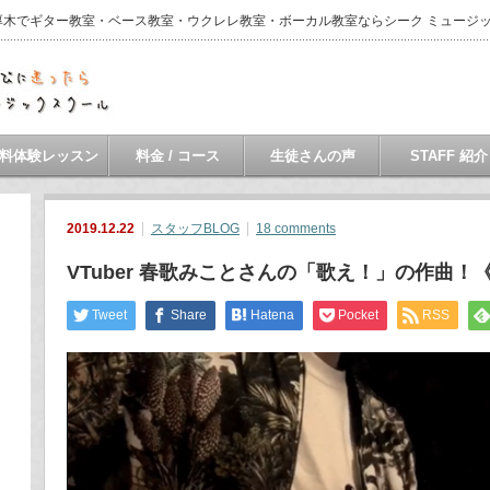
・本厚木でギター教室・ベース教室・ウクレレ教室・ボーカル教室ならシーク ミュージ
料体験レッスン
料金 / コース
生徒さんの声
STAFF 紹介
2019.12.22
スタッフBLOG
18 comments
VTuber 春歌みことさんの「歌え！」の作曲
Tweet
Share
Hatena
Pocket
RSS