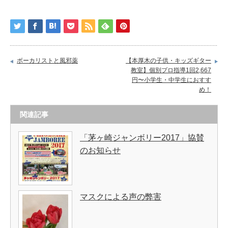
ボーカリストと風邪薬
【本厚木の子供・キッズギター
教室】個別プロ指導1回2,667
円〜小学生・中学生におすす
め！
関連記事
「茅ヶ崎ジャンボリー2017」協賛
のお知らせ
マスクによる声の弊害