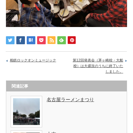
相鉄ロックオンミュージック
第12回発表会（茅ヶ崎校・大船
校）は大盛況のうちに終了いた
しました。
関連記事
名古屋ラーメンまつり