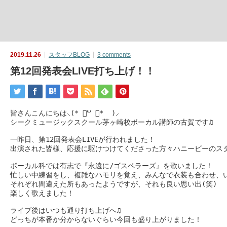
2019.11.26
スタッフBLOG
3 comments
第12回発表会LIVE打ち上げ！！
皆さんこんにちは⸜(* ॑꒳ ॑*  )⸝

シークミュージックスクール茅ヶ崎校ボーカル講師の古賀です♫

一昨日、第12回発表会LIVEが行われました！

出演された皆様、応援に駆けつけてくださった方々ハニービーのスタ
ボーカル科では有志で『永遠に/ゴスペラーズ』を歌いました！

忙しい中練習をし、複雑なハモリを覚え、みんなで衣装も合わせ、い
それぞれ間違えた所もあったようですが、それも良い思い出(笑)

楽しく歌えました！

ライブ後はいつも通り打ち上げへ♫

どっちが本番か分からないぐらい今回も盛り上がりました！
