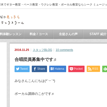
・本厚木でギター教室・ベース教室・ウクレレ教室・ボーカル教室ならシーク ミュージ
料体験レッスン
料金 / コース
生徒さんの声
STAFF 紹介
2016.11.25
スタッフBLOG
10 comments
合唱団員募集中です♬
Tweet
Share
Hatena
Pocket
RSS
みなさんこんにちは(*´︶`*)
ボーカル講師のこがです♬