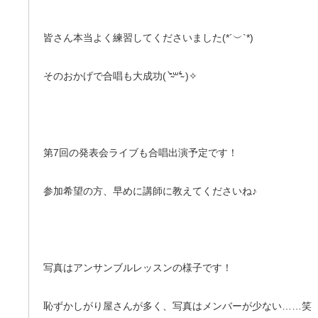
皆さん本当よく練習してくださいました(*´︶`*)
そのおかげで合唱も大成功( ⁼̴̀꒳⁼̴́ )✧
第7回の発表会ライブも合唱出演予定です！
参加希望の方、早めに講師に教えてくださいね♪
写真はアンサンブルレッスンの様子です！
恥ずかしがり屋さんが多く、写真はメンバーが少ない……笑