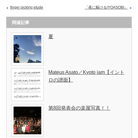
finger picking etude
「夜に駆ける/YOASOBI」
関連記事
夏
Mateus Asato／Kyoto jam【イント
ロの譜面】
第8回発表会の楽屋写真！！