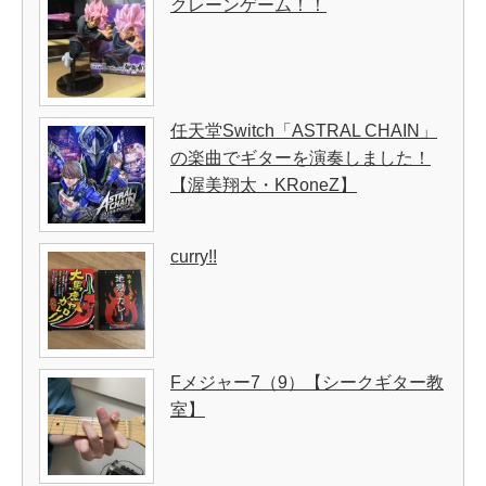
クレーンゲーム！！
任天堂Switch「ASTRAL CHAIN」
の楽曲でギターを演奏しました！
【渥美翔太・KRoneZ】
curry!!
Fメジャー7（9）【シークギター教
室】