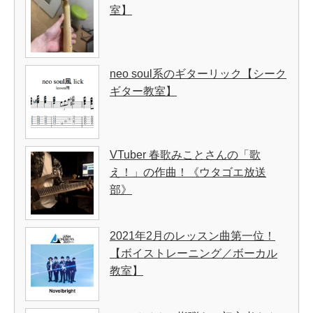
室】
neo soul系のギターリック【シーク
ギター教室】
VTuber 春歌みことさんの「歌
え！」の作曲！《ウタゴエ放送
部》
2021年2月のレッスン曲第一位！
【ボイストレーニング／ボーカル
教室】