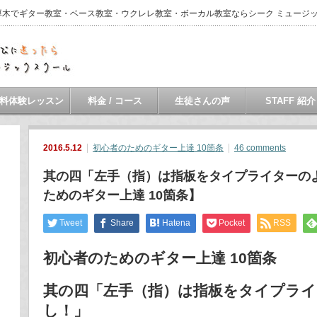
・本厚木でギター教室・ベース教室・ウクレレ教室・ボーカル教室ならシーク ミュージ
料体験レッスン
料金 / コース
生徒さんの声
STAFF 紹介
2016.5.12
初心者のためのギター上達 10箇条
46 comments
其の四「左手（指）は指板をタイプライターの
ためのギター上達 10箇条】
Tweet
Share
Hatena
Pocket
RSS
初心者のためのギター上達 10箇条
其の四「左手（指）は指板をタイプラ
し！」