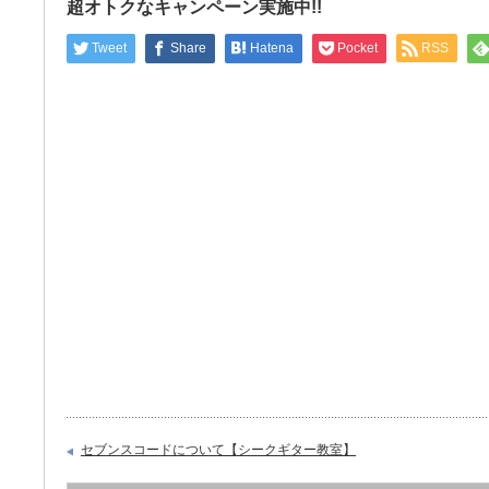
超オトクなキャンペーン実施中!!
Tweet
Share
Hatena
Pocket
RSS
セブンスコードについて【シークギター教室】