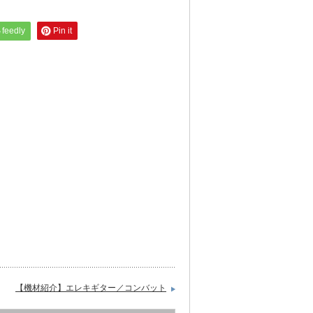
feedly
Pin it
【機材紹介】エレキギター／コンバット