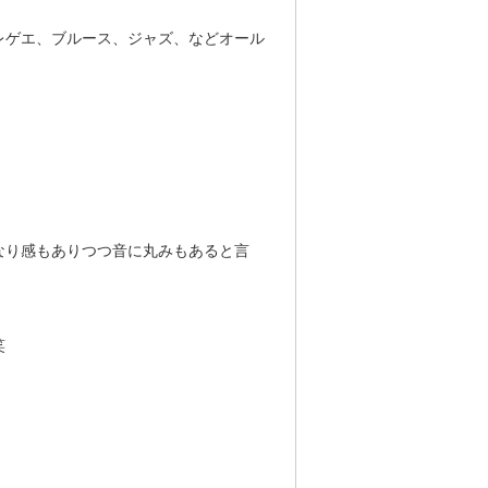
レゲエ、ブルース、ジャズ、などオール
なり感もありつつ音に丸みもあると言
笑
！