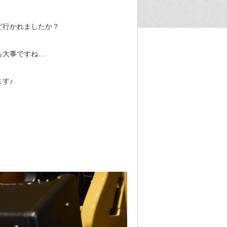
ど行かれましたか？
も大事ですね…
す♪