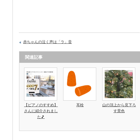
赤ちゃんの泣く声は「ラ」音
関連記事
【ピアノのすすめ】
耳栓
山の頂上から見下ろ
さんに紹介されまし
す景色
た🎵