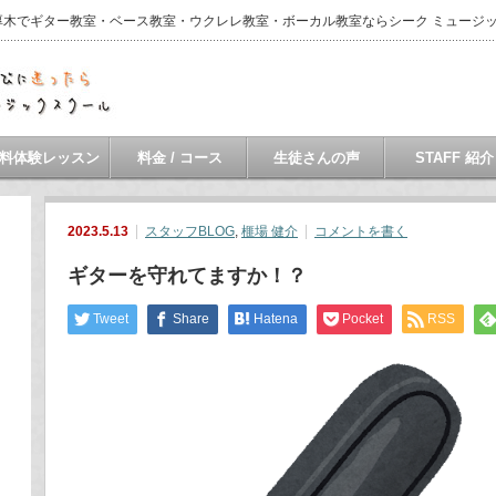
・本厚木でギター教室・ベース教室・ウクレレ教室・ボーカル教室ならシーク ミュージ
料体験レッスン
料金 / コース
生徒さんの声
STAFF 紹介
2023.5.13
スタッフBLOG
,
榧場 健介
コメントを書く
ギターを守れてますか！？
Tweet
Share
Hatena
Pocket
RSS