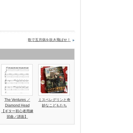
歌で五月病を吹き飛ばせ！
The Ventures ／
ミスペレグリンと奇
Diamond Head
妙なこどもたち
【ギター初心者用練
習曲／譜面】