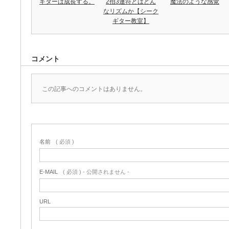
ギターは成長する。
2拍3連符とはどん
魔法のような感覚
なリズムか【シーク
ギター教室】
コメント
この記事へのコメントはありません。
名前
( 必須 )
E-MAIL
( 必須 ) - 公開されません -
URL