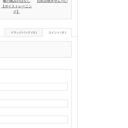
喉の痛みのはなし
お好み焼きせんべい
【ボイストレーニン
グ】
トラックバック ( 0 )
コメント ( 0 )