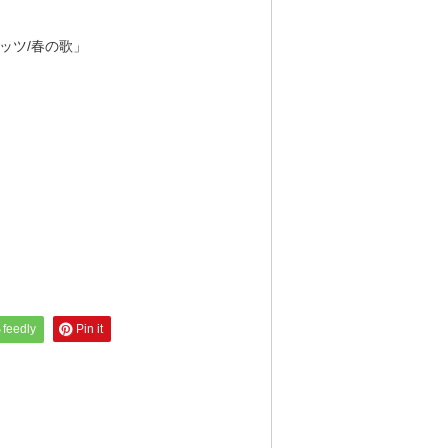
ッツ/春の歌」
feedly
Pin it