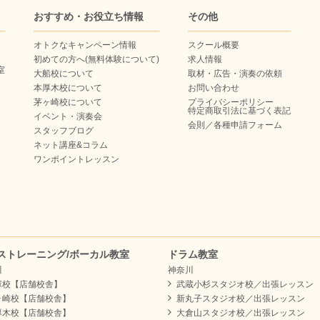
おすすめ・お役立ち情報
その他
オトクなキャンペーン情報
スクール概要
初めての方へ(無料体験について)
求人情報
室
大船校について
取材・広告・演奏の依頼
本厚木校について
お問い合わせ
茅ヶ崎校について
プライバシーポリシー
特定商取引法に基づく表記
イベント・演奏会
会則／各種申請フォーム
スタッフブログ
ネット講座&コラム
ワンポイントレッスン
ストレーニング/ボーカル教室
ドラム教室
川
神奈川
塚校【店舗校舎】
武蔵小杉スタジオ校／出張レッスン
ヶ崎校【店舗校舎】
新丸子スタジオ校／出張レッスン
厚木校【店舗校舎】
大倉山スタジオ校／出張レッスン