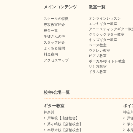
メインコンテンツ
教室一覧
オンラインレッスン
スクールの特徴
エレキギター教室
専攻教室紹介
アコースティックギター教
校舎一覧
クラシックギター教室
生徒さんの声
キッズギター教室
スタッフ紹介
ベース教室
よくある質問
ウクレレ教室
料金案内
ピアノ教室
アクセスマップ
ボーカル/ボイトレ教室
話し方教室
ドラム教室
校舎/会場一覧
ギター教室
ボイ
神奈川
神奈
戸塚校【店舗校舎】
戸
茅ヶ崎校【店舗校舎】
茅
本厚木校【店舗校舎】
本