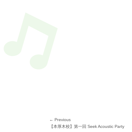
投
← Previous
Previous
【本厚木校】第一回 Seek Acoustic Party