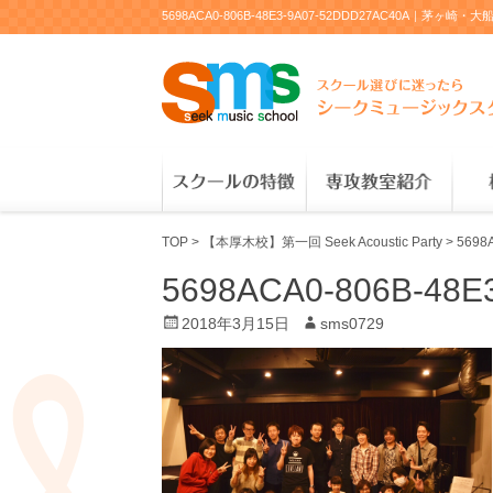
5698ACA0-806B-48E3-9A07-52DDD27A
TOP
>
【本厚木校】第一回 Seek Acoustic Party
>
5698
5698ACA0-806B-48E
P
2018年3月15日
A
sms0729
o
u
s
t
t
h
e
o
d
r
o