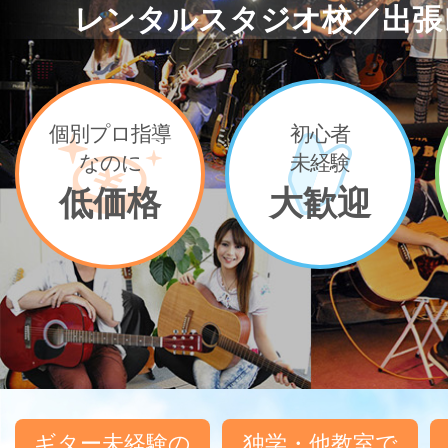
レンタルスタジオ校／出張
個別プロ指導
初心者
なのに
未経験
低価格
大歓迎
ギター未経験の
独学・他教室で