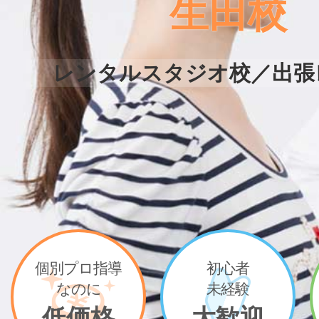
生田校
レンタルスタジオ校／出張
個別プロ指導
初心者
なのに
未経験
低価格
大歓迎