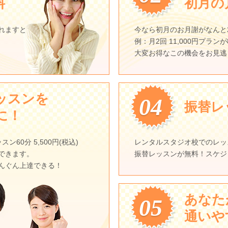
料
初月の月
れますと
今なら初月のお月謝がなんと2
例：月2回 11,000円プランが8
大変お得なこの機会をお見逃
ッスンを
04
振替レ
に！
60分 5,500円(税込)
レンタルスタジオ校でのレッ
できます。
振替レッスンが無料！スケジ
んぐん上達できる！
あなた
05
通いや