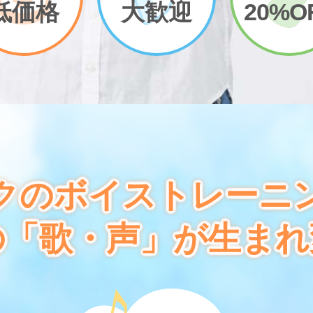
低価格
大歓迎
20%O
クのボイストレーニ
の「歌・声」が生まれ