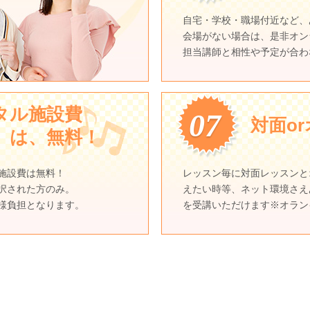
自宅・学校・職場付近など、
会場がない場合は、是非オン
担当講師と相性や予定が合わ
タル施設費
07
対面o
）は、無料！
施設費は無料！
レッスン毎に対面レッスンと
択された方のみ。
えたい時等、ネット環境さえ
様負担となります。
を受講いただけます※オラン