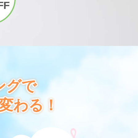
FF
ングで
変わる！