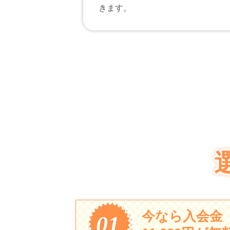
きます。
今なら入会金
01