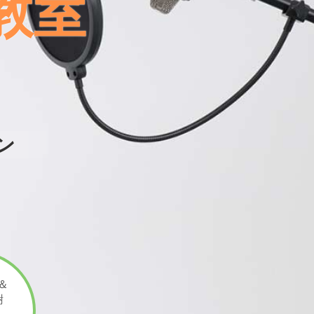
教室
ン
＆
謝