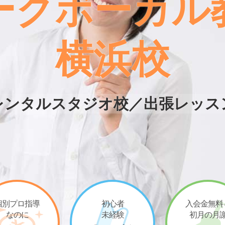
ークボーカル
横浜校
レンタルスタジオ校／出張レッス
個別プロ指導
初心者
入会金無料
なのに
未経験
初月の月