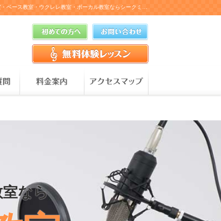
横浜で人気のボイトレ・ボーカル教室｜個別プロ指導で絶対上達｜シークボイストレーニング／ボーカル教室 横浜校｜茅ヶ崎・大船・厚木でギター教室・ベース教室・ウクレレ教室・ボーカル教室ならシークミュージックスクール（シーク音楽教室）
教室なら