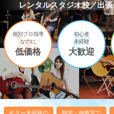
レンタルスタジオ校／出張
個別プロ指導
初心者
なのに
未経験
低価格
大歓迎
ギター未経験の
独学・他教室で