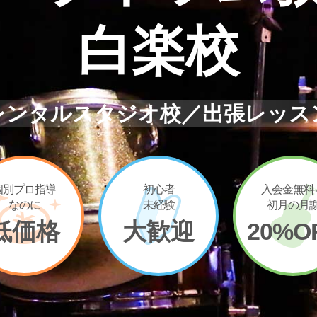
白楽校
レンタルスタジオ校／出張レッス
個別プロ指導
初心者
入会金無料
なのに
未経験
初月の月
低価格
大歓迎
20%O