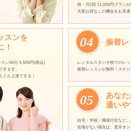
例：月2回 11,000円プランが8
大変お得なこの機会をお見逃
ッスンを
04
振替レ
に！
60分 5,500円(税込)
レンタルスタジオ校でのレッ
できます。
振替レッスンが無料！スケジ
んぐん上達できる！
あなた
05
通いや
自宅・学校・職場付近など、
会場がない場合は、是非オン