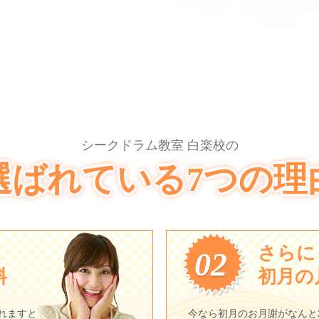
シークドラム教室 白楽校の
選ばれている7つの理
さらに
02
料
初月の月
れますと
今なら初月のお月謝がなんと2