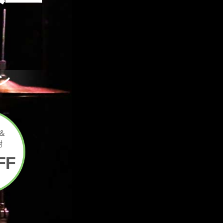
ン
＆
謝
FF