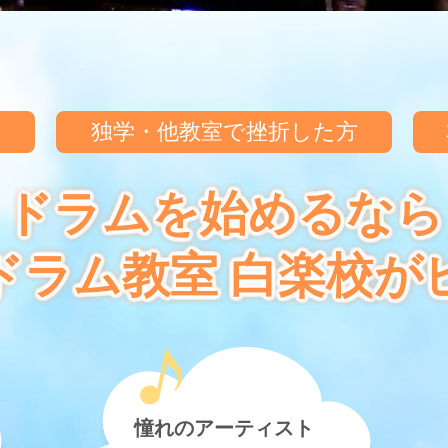
ん
独学・他教室で
挫折した方
ドラムを始めるなら
ドラム教室 白楽校
が
憧れのアーティスト