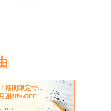
由
！期間限定で…
謝20%OFF
0％OFF！