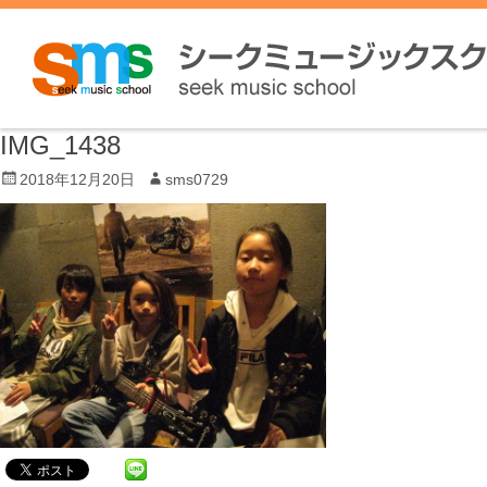
IMG_1438
P
2018年12月20日
A
sms0729
o
u
s
t
t
h
e
o
d
r
o
n