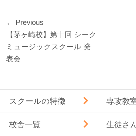
投
← Previous
稿
Previous
【茅ヶ崎校】第十回 シーク
ナ
post:
ミュージックスクール 発
ビ
ゲ
表会
ー
シ
ョ
ン
スクールの特徴
専攻教
校舎一覧
生徒さ