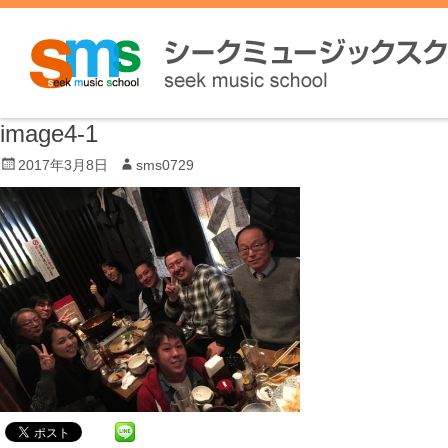
image4-1
P
2017年3月8日
A
sms0729
o
u
s
t
t
h
e
o
d
r
o
n