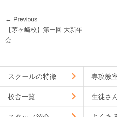
投
← Previous
稿
Previous
【茅ヶ崎校】第一回 大新年
ナ
post:
会
ビ
ゲ
ー
シ
ョ
スクールの特徴
専攻教
ン
校舎一覧
生徒さ
スタッフ紹介
よくあ