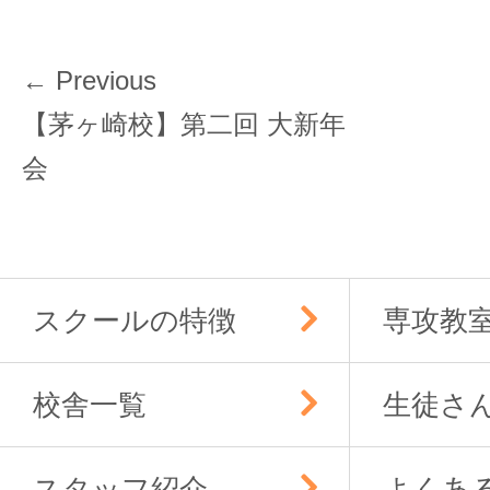
投
← Previous
稿
Previous
【茅ヶ崎校】第二回 大新年
ナ
post:
会
ビ
ゲ
ー
シ
ョ
スクールの特徴
専攻教
ン
校舎一覧
生徒さ
スタッフ紹介
よくあ