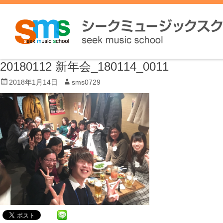
20180112 新年会_180114_0011
P
2018年1月14日
A
sms0729
o
u
s
t
t
h
e
o
d
r
o
n