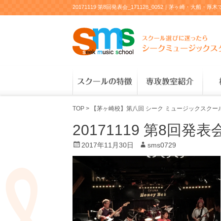
20171119 第8回発表会_171128_0052｜茅ヶ崎
TOP
>
【茅ヶ崎校】第八回 シーク ミュージックスクー
20171119 第8回発表会
P
2017年11月30日
A
sms0729
o
u
s
t
t
h
e
o
d
r
o