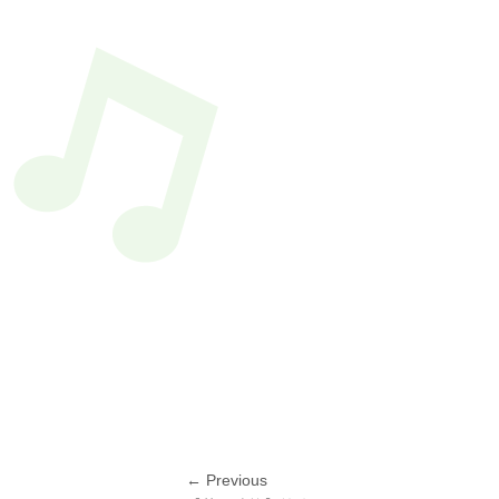
投
← Previous