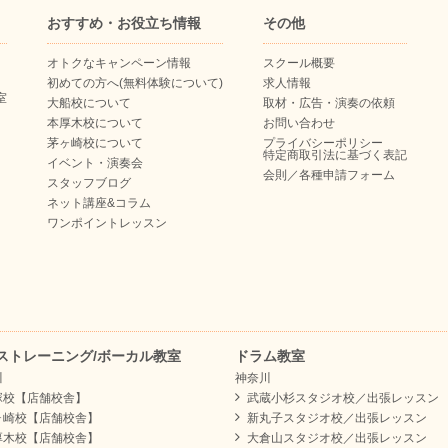
おすすめ・お役立ち情報
その他
オトクなキャンペーン情報
スクール概要
初めての方へ(無料体験について)
求人情報
室
大船校について
取材・広告・演奏の依頼
本厚木校について
お問い合わせ
茅ヶ崎校について
プライバシーポリシー
特定商取引法に基づく表記
イベント・演奏会
会則／各種申請フォーム
スタッフブログ
ネット講座&コラム
ワンポイントレッスン
ストレーニング/ボーカル教室
ドラム教室
川
神奈川
塚校【店舗校舎】
武蔵小杉スタジオ校／出張レッスン
ヶ崎校【店舗校舎】
新丸子スタジオ校／出張レッスン
厚木校【店舗校舎】
大倉山スタジオ校／出張レッスン