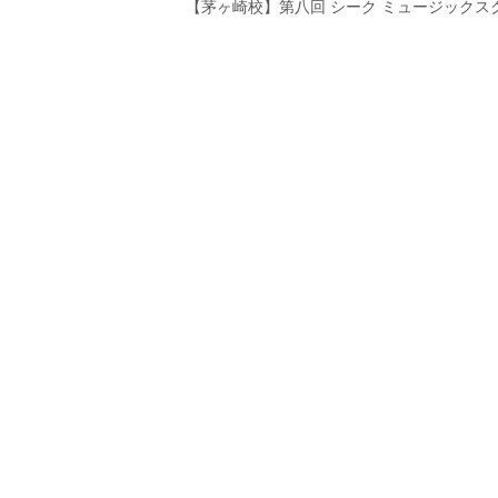
Previous
【茅ヶ崎校】第八回 シーク ミュージックス
稿
post:
ナ
ビ
ゲ
ー
シ
ョ
ン