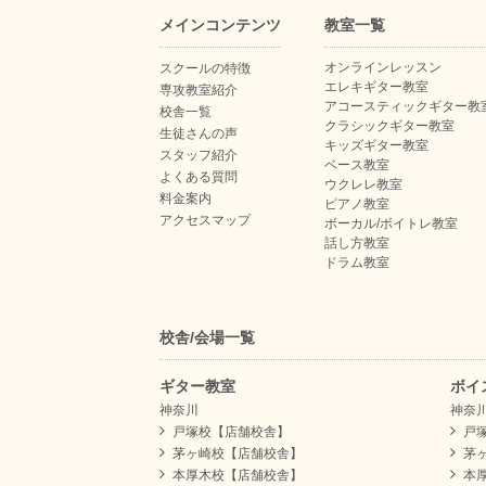
メインコンテンツ
教室一覧
オンラインレッスン
スクールの特徴
エレキギター教室
専攻教室紹介
アコースティックギター教
校舎一覧
クラシックギター教室
生徒さんの声
キッズギター教室
スタッフ紹介
ベース教室
よくある質問
ウクレレ教室
料金案内
ピアノ教室
アクセスマップ
ボーカル/ボイトレ教室
話し方教室
ドラム教室
校舎/会場一覧
ギター教室
ボイ
神奈川
神奈
戸塚校【店舗校舎】
戸
茅ヶ崎校【店舗校舎】
茅
本厚木校【店舗校舎】
本