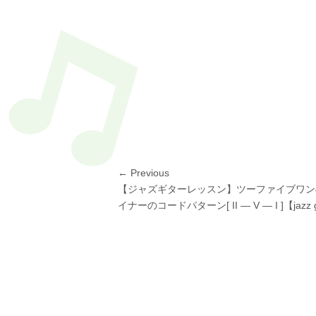
投
← Previous
Previous
【ジャズギターレッスン】ツーファイブワン
稿
post:
イナーのコードパターン[ II — V — I ]【jazz g
ナ
ビ
ゲ
ー