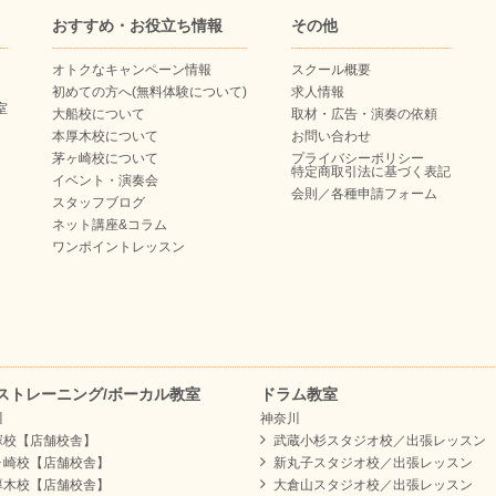
おすすめ・お役立ち情報
その他
オトクなキャンペーン情報
スクール概要
初めての方へ(無料体験について)
求人情報
室
大船校について
取材・広告・演奏の依頼
本厚木校について
お問い合わせ
茅ヶ崎校について
プライバシーポリシー
特定商取引法に基づく表記
イベント・演奏会
会則／各種申請フォーム
スタッフブログ
ネット講座&コラム
ワンポイントレッスン
ストレーニング/ボーカル教室
ドラム教室
川
神奈川
塚校【店舗校舎】
武蔵小杉スタジオ校／出張レッスン
ヶ崎校【店舗校舎】
新丸子スタジオ校／出張レッスン
厚木校【店舗校舎】
大倉山スタジオ校／出張レッスン