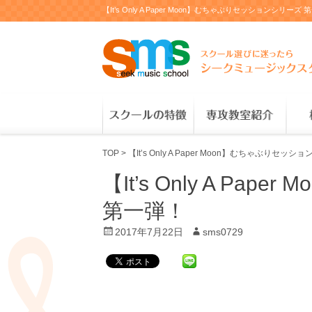
【It’s Only A Paper Moon】むちゃぶりセッ
TOP
>
【It’s Only A Paper Moon】むちゃぶりセッ
【It’s Only A P
第一弾！
P
2017年7月22日
A
sms0729
o
u
s
t
t
h
e
o