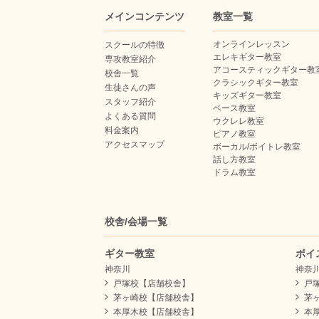
メインコンテンツ
教室一覧
オンラインレッスン
スクールの特徴
エレキギター教室
専攻教室紹介
アコースティックギター教
校舎一覧
クラシックギター教室
生徒さんの声
キッズギター教室
スタッフ紹介
ベース教室
よくある質問
ウクレレ教室
料金案内
ピアノ教室
アクセスマップ
ボーカル/ボイトレ教室
話し方教室
ドラム教室
校舎/会場一覧
ギター教室
ボイ
神奈川
神奈
戸塚校【店舗校舎】
戸
茅ヶ崎校【店舗校舎】
茅
本厚木校【店舗校舎】
本