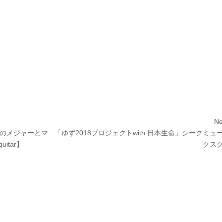
Ne
のメジャーとマ
Next
「ゆず2018プロジェクトwith 日本生命」シークミュ
uitar】
post:
クス