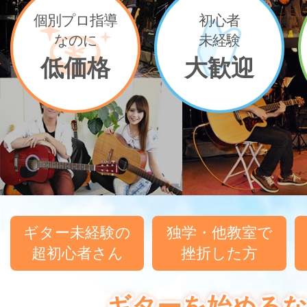
個別プロ指導
初心者
なのに
未経験
低価格
大歓迎
ギター未経験の
独学・他教室で
超初心者さん
挫折した方