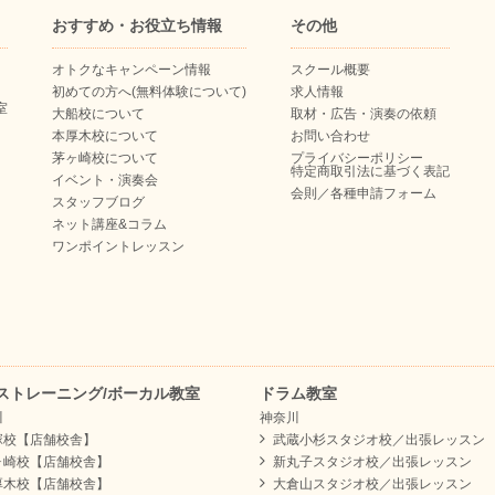
おすすめ・お役立ち情報
その他
オトクなキャンペーン情報
スクール概要
初めての方へ(無料体験について)
求人情報
室
大船校について
取材・広告・演奏の依頼
本厚木校について
お問い合わせ
茅ヶ崎校について
プライバシーポリシー
特定商取引法に基づく表記
イベント・演奏会
会則／各種申請フォーム
スタッフブログ
ネット講座&コラム
ワンポイントレッスン
ストレーニング/ボーカル教室
ドラム教室
川
神奈川
塚校【店舗校舎】
武蔵小杉スタジオ校／出張レッスン
ヶ崎校【店舗校舎】
新丸子スタジオ校／出張レッスン
厚木校【店舗校舎】
大倉山スタジオ校／出張レッスン