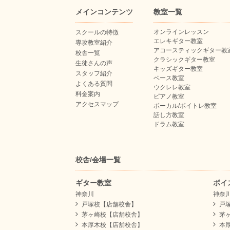
メインコンテンツ
教室一覧
オンラインレッスン
スクールの特徴
エレキギター教室
専攻教室紹介
アコースティックギター教
校舎一覧
クラシックギター教室
生徒さんの声
キッズギター教室
スタッフ紹介
ベース教室
よくある質問
ウクレレ教室
料金案内
ピアノ教室
アクセスマップ
ボーカル/ボイトレ教室
話し方教室
ドラム教室
校舎/会場一覧
ギター教室
ボイ
神奈川
神奈
戸塚校【店舗校舎】
戸
茅ヶ崎校【店舗校舎】
茅
本厚木校【店舗校舎】
本