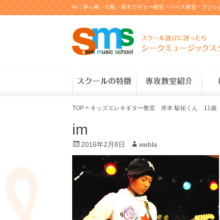
im｜茅ヶ崎・大船・厚木でギター教室・ベース教室・ウク
TOP
>
キッズエレキギター教室 井本 駿祐くん 11歳
im
P
2016年2月8日
A
webla
o
u
s
t
t
h
e
o
d
r
o