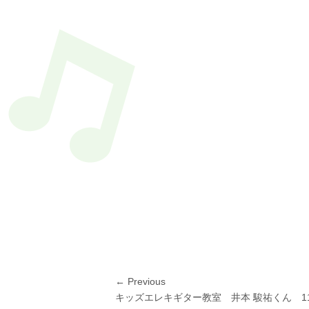
投
← Previous
Previous
キッズエレキギター教室 井本 駿祐くん 1