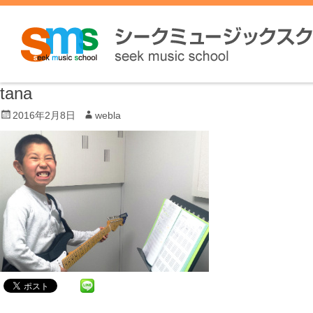
tana
P
2016年2月8日
A
webla
o
u
s
t
t
h
e
o
d
r
o
n