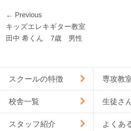
投
← Previous
稿
Previous
キッズエレキギター教室
ナ
post:
田中 希くん 7歳 男性
ビ
ゲ
ー
シ
ョ
スクールの特徴
専攻教
ン
校舎一覧
生徒さ
スタッフ紹介
よくあ