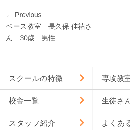
投
← Previous
稿
Previous
ベース教室 長久保 佳祐さ
ナ
post:
ん 30歳 男性
ビ
ゲ
ー
シ
ョ
スクールの特徴
専攻教
ン
校舎一覧
生徒さ
スタッフ紹介
よくあ