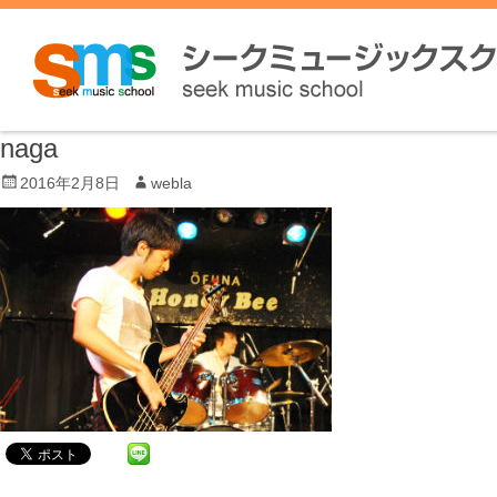
naga
P
2016年2月8日
A
webla
o
u
s
t
t
h
e
o
d
r
o
n