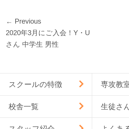
投
← Previous
稿
Previous
2020年3月にご入会！Y・U
ナ
post:
さん 中学生 男性
ビ
ゲ
ー
シ
ョ
スクールの特徴
専攻教
ン
校舎一覧
生徒さ
スタッフ紹介
よくあ