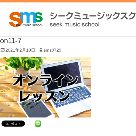
on11-7
P
2021年2月10日
A
sms0729
o
u
s
t
t
h
e
o
d
r
o
n