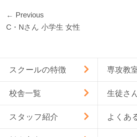
投
← Previous
稿
Previous
C・Nさん 小学生 女性
ナ
post:
ビ
ゲ
ー
スクールの特徴
専攻教
シ
ョ
ン
校舎一覧
生徒さ
スタッフ紹介
よくあ