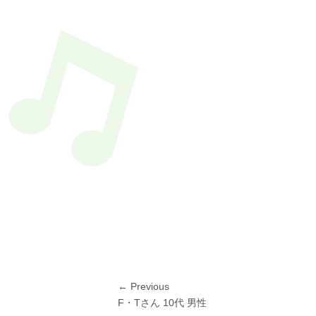
投
← Previous
Previous
F・Tさん 10代 男性