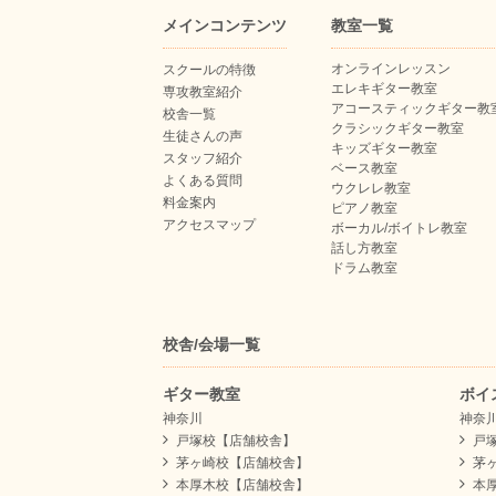
メインコンテンツ
教室一覧
オンラインレッスン
スクールの特徴
エレキギター教室
専攻教室紹介
アコースティックギター教
校舎一覧
クラシックギター教室
生徒さんの声
キッズギター教室
スタッフ紹介
ベース教室
よくある質問
ウクレレ教室
料金案内
ピアノ教室
アクセスマップ
ボーカル/ボイトレ教室
話し方教室
ドラム教室
校舎/会場一覧
ギター教室
ボイ
神奈川
神奈
戸塚校【店舗校舎】
戸
茅ヶ崎校【店舗校舎】
茅
本厚木校【店舗校舎】
本