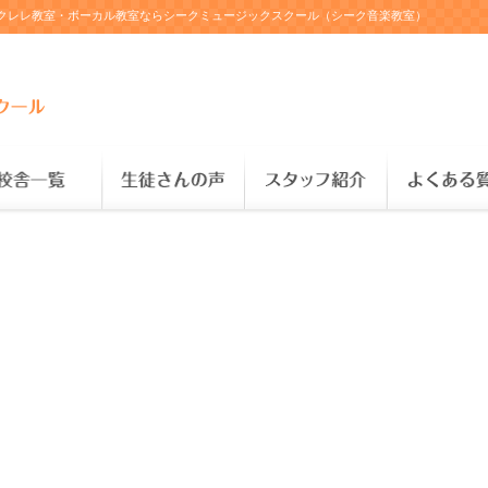
・ウクレレ教室・ボーカル教室ならシークミュージックスクール（シーク音楽教室）