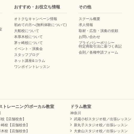
おすすめ・お役立ち情報
その他
オトクなキャンペーン情報
スクール概要
初めての方へ(無料体験について)
求人情報
室
大船校について
取材・広告・演奏の依頼
本厚木校について
お問い合わせ
茅ヶ崎校について
プライバシーポリシー
特定商取引法に基づく表記
イベント・演奏会
会則／各種申請フォーム
スタッフブログ
ネット講座&コラム
ワンポイントレッスン
ストレーニング/ボーカル教室
ドラム教室
川
神奈川
塚校【店舗校舎】
武蔵小杉スタジオ校／出張レッスン
ヶ崎校【店舗校舎】
新丸子スタジオ校／出張レッスン
厚木校【店舗校舎】
大倉山スタジオ校／出張レッスン