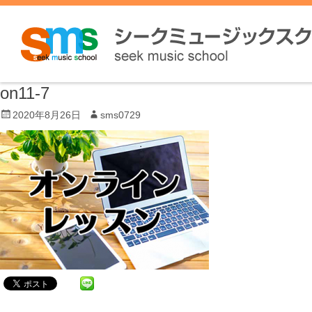
on11-7
P
2020年8月26日
A
sms0729
o
u
s
t
t
h
e
o
d
r
o
n