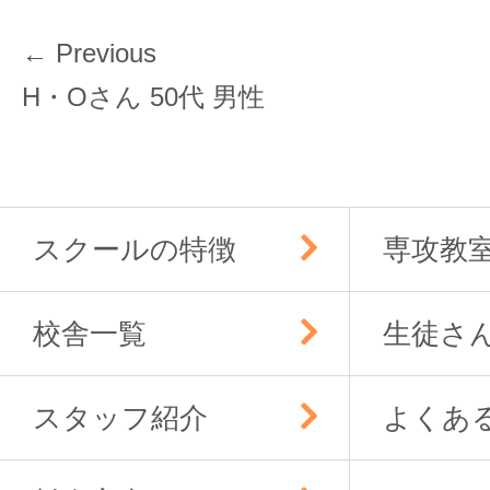
投
← Previous
稿
Previous
H・Oさん 50代 男性
ナ
post:
ビ
ゲ
ー
スクールの特徴
専攻教
シ
ョ
ン
校舎一覧
生徒さ
スタッフ紹介
よくあ