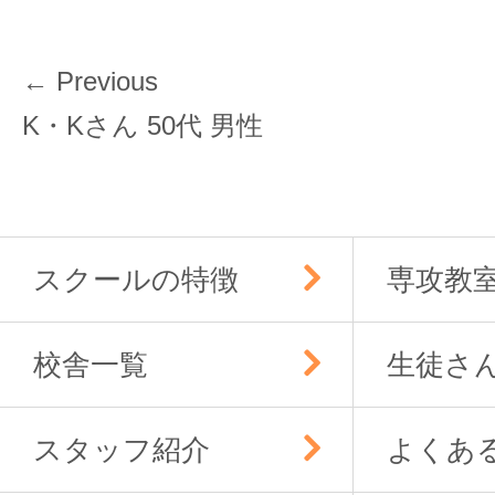
投
← Previous
稿
Previous
K・Kさん 50代 男性
ナ
post:
ビ
ゲ
ー
スクールの特徴
専攻教
シ
ョ
ン
校舎一覧
生徒さ
スタッフ紹介
よくあ