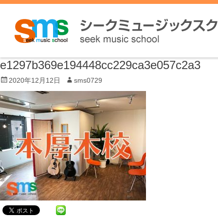
e1297b369e194448cc229ca3e057c2a3
P
2020年12月12日
A
sms0729
o
u
s
t
t
h
e
o
d
r
o
n