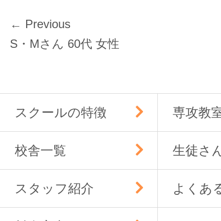
投
← Previous
稿
Previous
S・Mさん 60代 女性
ナ
post:
ビ
ゲ
ー
スクールの特徴
専攻教
シ
ョ
ン
校舎一覧
生徒さ
スタッフ紹介
よくあ