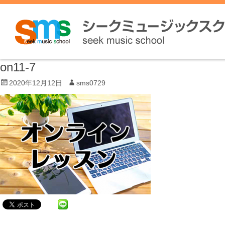
on11-7
P
2020年12月12日
A
sms0729
o
u
s
t
t
h
e
o
d
r
o
n