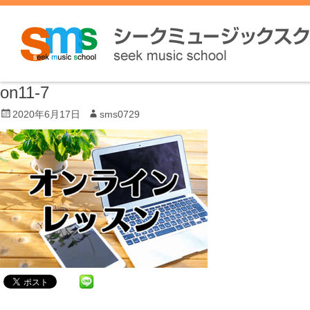
on11-7
P
2020年6月17日
A
sms0729
o
u
s
t
t
h
e
o
d
r
o
n