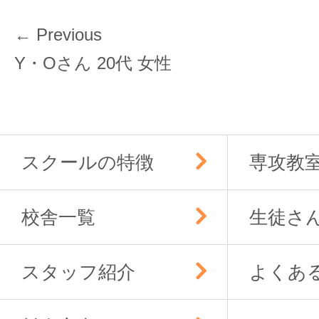
投
← Previous
稿
Previous
Y・Oさん 20代 女性
ナ
post:
ビ
ゲ
ー
スクールの特徴
専攻教
シ
ョ
ン
校舎一覧
生徒さ
スタッフ紹介
よくあ