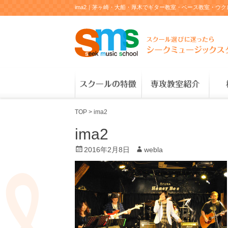
ima2｜茅ヶ崎・大船・厚木でギター教室・ベース教室・ウ
TOP
>
ima2
ima2
P
2016年2月8日
A
webla
o
u
s
t
t
h
e
o
d
r
o