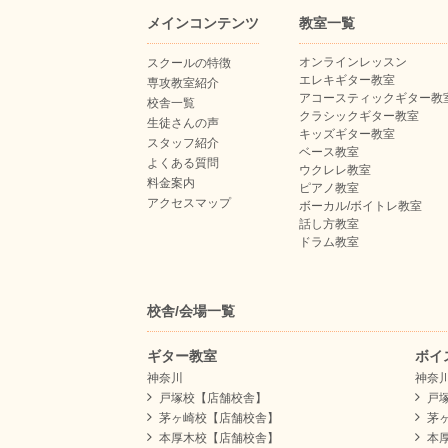
メインコンテンツ
教室一覧
オンラインレッスン
スクールの特徴
エレキギター教室
専攻教室紹介
アコースティックギター教
校舎一覧
クラシックギター教室
生徒さんの声
キッズギター教室
スタッフ紹介
ベース教室
よくある質問
ウクレレ教室
料金案内
ピアノ教室
アクセスマップ
ボーカル/ボイトレ教室
話し方教室
ドラム教室
校舎/会場一覧
ギター教室
ボイ
神奈川
神奈
戸塚校【店舗校舎】
戸
茅ヶ崎校【店舗校舎】
茅
本厚木校【店舗校舎】
本