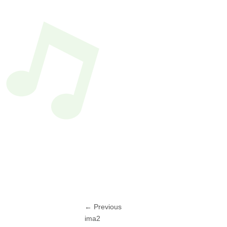
投
← Previous
Previous
ima2