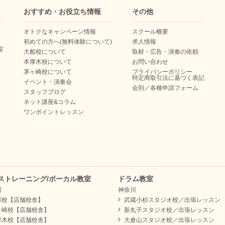
おすすめ・お役立ち情報
その他
オトクなキャンペーン情報
スクール概要
初めての方へ(無料体験について)
求人情報
室
大船校について
取材・広告・演奏の依頼
本厚木校について
お問い合わせ
茅ヶ崎校について
プライバシーポリシー
特定商取引法に基づく表記
イベント・演奏会
会則／各種申請フォーム
スタッフブログ
ネット講座&コラム
ワンポイントレッスン
ストレーニング/ボーカル教室
ドラム教室
川
神奈川
塚校【店舗校舎】
武蔵小杉スタジオ校／出張レッスン
ヶ崎校【店舗校舎】
新丸子スタジオ校／出張レッスン
厚木校【店舗校舎】
大倉山スタジオ校／出張レッスン