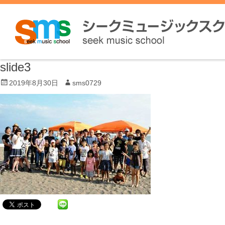
slide3
P
2019年8月30日
A
sms0729
o
u
s
t
t
h
e
o
d
r
o
n