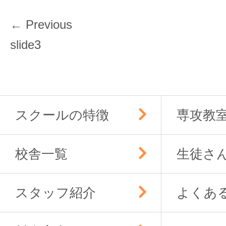
投
← Previous
稿
Previous
slide3
ナ
post:
ビ
ゲ
ー
スクールの特徴
専攻教
シ
ョ
ン
校舎一覧
生徒さ
スタッフ紹介
よくあ