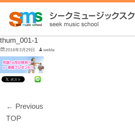
thum_001-1
P
2016年3月29日
A
webla
o
u
s
t
t
h
e
o
d
r
o
n
投
← Previous
稿
Previous
TOP
ナ
post:
ビ